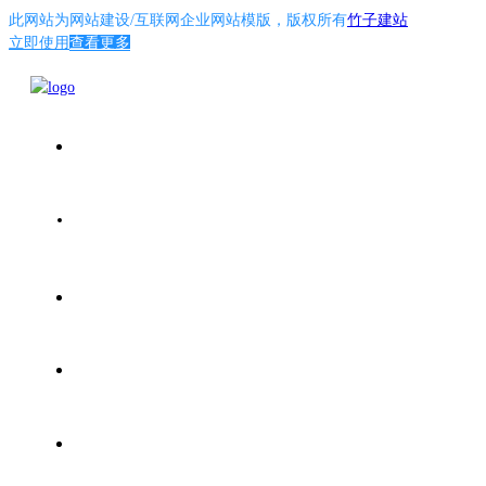
此网站为
网站建设/互联网企业网站模版
，版权所有
竹子建站
立即使用
查看更多
首页
全部案例
业务服务
关于我们
联系我们