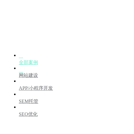
Cases Center
全部案例
网站建设
APP/小程序开发
SEM托管
SEO优化