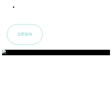
新闻中心
立即咨询
案例中心