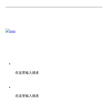
新闻中心
电话：028-01000000
在这里输入描述
传真：028-01001010
在这里输入描述