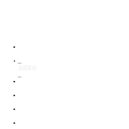
首页
全部案例
业务服务
关于我们
联系我们