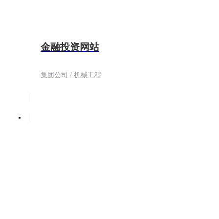
金融投资网站
集团公司 / 机械工程